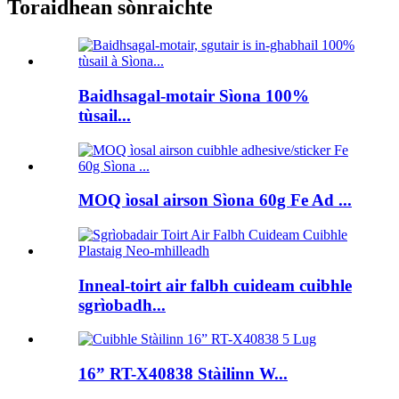
Toraidhean sònraichte
Baidhsagal-motair Sìona 100%
tùsail...
MOQ ìosal airson Sìona 60g Fe Ad ...
Inneal-toirt air falbh cuideam cuibhle
sgrìobadh...
16” RT-X40838 Stàilinn W...