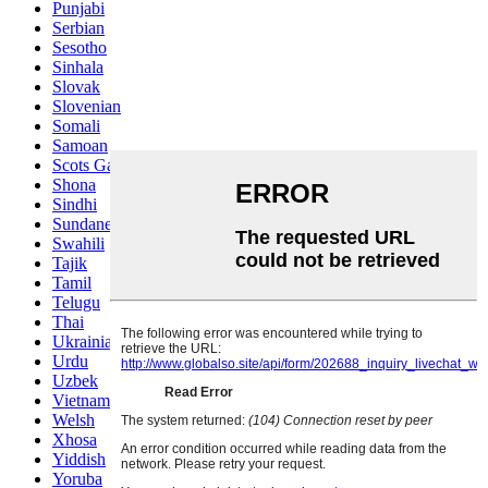
Punjabi
Serbian
Sesotho
Sinhala
Slovak
Slovenian
Somali
Samoan
Scots Gaelic
Shona
Sindhi
Sundanese
Swahili
Tajik
Tamil
Telugu
Thai
Ukrainian
Urdu
Uzbek
Vietnamese
Welsh
Xhosa
Yiddish
Yoruba