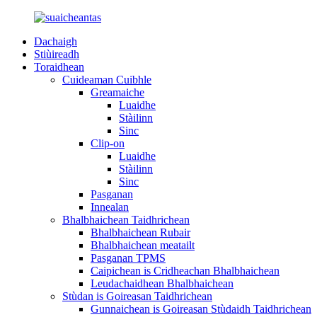
Dachaigh
Stiùireadh
Toraidhean
Cuideaman Cuibhle
Greamaiche
Luaidhe
Stàilinn
Sinc
Clip-on
Luaidhe
Stàilinn
Sinc
Pasganan
Innealan
Bhalbhaichean Taidhrichean
Bhalbhaichean Rubair
Bhalbhaichean meatailt
Pasganan TPMS
Caipichean is Cridheachan Bhalbhaichean
Leudachaidhean Bhalbhaichean
Stùdan is Goireasan Taidhrichean
Gunnaichean is Goireasan Stùdaidh Taidhrichean