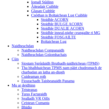
Iomall Stàilinn
Àiteadair Cuibhle
Glasan Cuibhle
Cnòthan is Boltaichean Lug Cuibhle
Stoidhle ACORN
Stoidhle BULGE ACORN
Stoidhle DUALIE ACORN
Stoidhle inneal-nighe ceangailte ri MG
Stoidhle FOSGAILTE
Boltaichean Lug
Naidheachdan
Naidheachdan Companaidh
Naidheachdan Gnìomhachais
Cùis
Siostam Sgrùdaidh Bruthadh-taidhrichean (TPMS)
Tha bhalbhaichean TPMS nam pàirt chudromach de
charbadan an latha an-diugh
Cuideaman roth
Fiosrachadh Taisbeanaidh Panama
Mu ar deidhinn
Teisteanas
Turas Factaraidh
Sealladh VR Oifis
Ceistean Cumanta
Bhidio