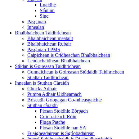
Luaidhe
Stàilinn
Sinc
Pasganan
Innealan
Bhalbhaichean Taidhrichean
Bhalbhaichean meatailt
Bhalbhaichean Rubair
Pasganan TPMS
Caipichean is Cridheachan Bhalbhaichean
Leudachaidhean Bhalbhaichean
Stùdan is Goireasan Taidhrichean
Gunnaichean is Goireasan Stùdaidh Taidhrichean
Stiallan Taidhrichean
Innealan is Stuthan Càraidh
Chucks Adhair
Pumpa Adhair Uidheamach
Briseadh Grìogagan Co-mheasgaichte
Stuthan càraidh
Pìosan Stoidhle Eòrpach
Cuir a-steach Ròin
Pluga Patche
Pìosan Stoidhle nan SA
Fuaigheadairean is Sgrìobadairean
Inneal Suidheachaidh is Dì-shuidheachaidh