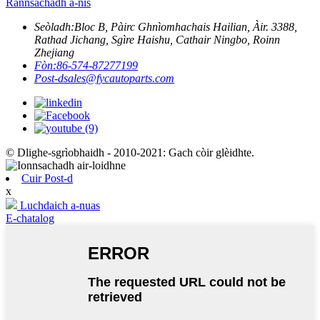
Rannsachadh a-nis
Seòladh:
Bloc B, Pàirc Ghnìomhachais Hailian, Àir. 3388,
Rathad Jichang, Sgìre Haishu, Cathair Ningbo, Roinn
Zhejiang
Fòn:
86-574-87277199
Post-d
sales@fycautoparts.com
© Dlighe-sgrìobhaidh - 2010-2021: Gach còir glèidhte.
Cuir Post-d
x
Luchdaich a-nuas
E-chatalog