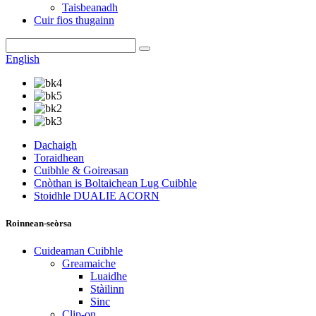
Taisbeanadh
Cuir fios thugainn
English
Dachaigh
Toraidhean
Cuibhle & Goireasan
Cnòthan is Boltaichean Lug Cuibhle
Stoidhle DUALIE ACORN
Roinnean-seòrsa
Cuideaman Cuibhle
Greamaiche
Luaidhe
Stàilinn
Sinc
Clip-on