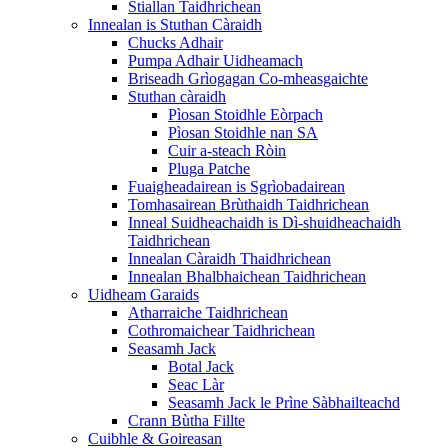
Stiallan Taidhrichean
Innealan is Stuthan Càraidh
Chucks Adhair
Pumpa Adhair Uidheamach
Briseadh Grìogagan Co-mheasgaichte
Stuthan càraidh
Pìosan Stoidhle Eòrpach
Pìosan Stoidhle nan SA
Cuir a-steach Ròin
Pluga Patche
Fuaigheadairean is Sgrìobadairean
Tomhasairean Brùthaidh Taidhrichean
Inneal Suidheachaidh is Dì-shuidheachaidh
Taidhrichean
Innealan Càraidh Thaidhrichean
Innealan Bhalbhaichean Taidhrichean
Uidheam Garaids
Atharraiche Taidhrichean
Cothromaichear Taidhrichean
Seasamh Jack
Botal Jack
Seac Làr
Seasamh Jack le Prìne Sàbhailteachd
Crann Bùtha Fillte
Cuibhle & Goireasan