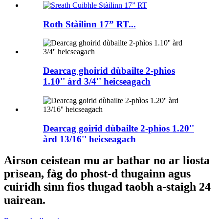
Roth Stàilinn 17” RT...
Dearcag ghoirid dùbailte 2-phìos
1.10'' àrd 3/4'' heicseagach
Dearcag goirid dùbailte 2-phìos 1.20''
àrd 13/16'' heicseagach
Airson ceistean mu ar bathar no ar liosta
prìsean, fàg do phost-d thugainn agus
cuiridh sinn fios thugad taobh a-staigh 24
uairean.