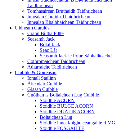
Taidhrichean
Tomhasairean Brùthaidh Taidhrichean
Innealan Càraidh Thaidhrichean
Innealan Bhalbhaichean Taidhrichean
Uidheam Garaids
Crann Bùtha Fillte
Seasamh Jack
Botal Jack
Seac Làr
Seasamh Jack le Prìne Sàbhailteachd
Cothromaichear Taidhrichean
Atharraiche Taidhrichean
Cuibhle & Goireasan
Iomall Stàilinn
Àiteadair Cuibhle
Glasan Cuibhle
Cnòthan is Boltaichean Lug Cuibhle
Stoidhle ACORN
Stoidhle BULGE ACORN
Stoidhle DUALIE ACORN
Boltaichean Lug
Stoidhle inneal-nighe ceangailte ri MG
Stoidhle FOSGAILTE