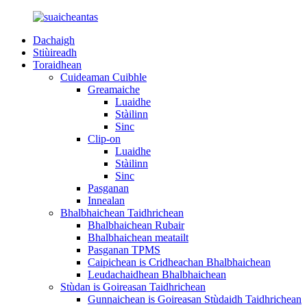
Dachaigh
Stiùireadh
Toraidhean
Cuideaman Cuibhle
Greamaiche
Luaidhe
Stàilinn
Sinc
Clip-on
Luaidhe
Stàilinn
Sinc
Pasganan
Innealan
Bhalbhaichean Taidhrichean
Bhalbhaichean Rubair
Bhalbhaichean meatailt
Pasganan TPMS
Caipichean is Cridheachan Bhalbhaichean
Leudachaidhean Bhalbhaichean
Stùdan is Goireasan Taidhrichean
Gunnaichean is Goireasan Stùdaidh Taidhrichean