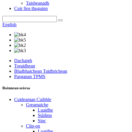
Taisbeanadh
Cuir fios thugainn
English
Dachaigh
Toraidhean
Bhalbhaichean Taidhrichean
Pasganan TPMS
Roinnean-seòrsa
Cuideaman Cuibhle
Greamaiche
Luaidhe
Stàilinn
Sinc
Clip-on
Luaidhe