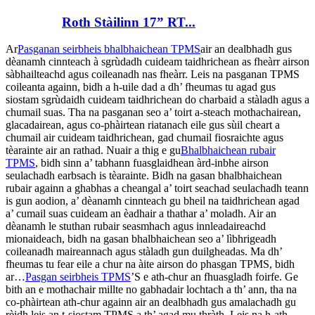
Roth Stàilinn 17” RT...
Ar
Pasganan seirbheis bhalbhaichean TPMS
air an dealbhadh gus
dèanamh cinnteach à sgrùdadh cuideam taidhrichean as fheàrr airson
sàbhailteachd agus coileanadh nas fheàrr. Leis na pasganan TPMS
coileanta againn, bidh a h-uile dad a dh’ fheumas tu agad gus
siostam sgrùdaidh cuideam taidhrichean do charbaid a stàladh agus a
chumail suas. Tha na pasganan seo a’ toirt a-steach mothachairean,
glacadairean, agus co-phàirtean riatanach eile gus sùil cheart a
chumail air cuideam taidhrichean, gad chumail fiosraichte agus
tèarainte air an rathad. Nuair a thig e gu
Bhalbhaichean rubair
TPMS
, bidh sinn a’ tabhann fuasglaidhean àrd-inbhe airson
seulachadh earbsach is tèarainte. Bidh na gasan bhalbhaichean
rubair againn a ghabhas a cheangal a’ toirt seachad seulachadh teann
is gun aodion, a’ dèanamh cinnteach gu bheil na taidhrichean agad
a’ cumail suas cuideam an èadhair a thathar a’ moladh. Air an
dèanamh le stuthan rubair seasmhach agus innleadaireachd
mionaideach, bidh na gasan bhalbhaichean seo a’ lìbhrigeadh
coileanadh maireannach agus stàladh gun duilgheadas. Ma dh’
fheumas tu fear eile a chur na àite airson do phasgan TPMS, bidh
ar…
Pasgan seirbheis TPMS
’S e ath-chur an fhuasgladh foirfe. Ge
bith an e mothachair millte no gabhadair lochtach a th’ ann, tha na
co-phàirtean ath-chur againn air an dealbhadh gus amalachadh gu
rèidh leis an t-siostam TPMS a th’ agad mu thràth. Leis na h-ath-