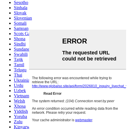
Sesotho
Sinhala
Slovak
Slovenian
Somali
Samoan
Scots Gaelic
Shona
Sindhi
Sundanese
Swahili
Tajik
Tamil
Telugu
Thai
Ukrainian
Urdu
Uzbek
Vietnamese
Welsh
Xhosa
Yiddish
Yoruba
Zulu
Kinyarwanda