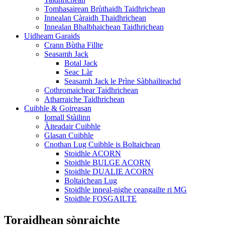
Tomhasairean Brùthaidh Taidhrichean
Innealan Càraidh Thaidhrichean
Innealan Bhalbhaichean Taidhrichean
Uidheam Garaids
Crann Bùtha Fillte
Seasamh Jack
Botal Jack
Seac Làr
Seasamh Jack le Prìne Sàbhailteachd
Cothromaichear Taidhrichean
Atharraiche Taidhrichean
Cuibhle & Goireasan
Iomall Stàilinn
Àiteadair Cuibhle
Glasan Cuibhle
Cnothan Lug Cuibhle is Boltaichean
Stoidhle ACORN
Stoidhle BULGE ACORN
Stoidhle DUALIE ACORN
Boltaichean Lug
Stoidhle inneal-nighe ceangailte ri MG
Stoidhle FOSGAILTE
Toraidhean sònraichte