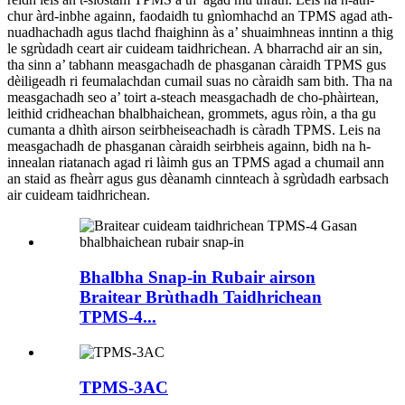
chur àrd-inbhe againn, faodaidh tu gnìomhachd an TPMS agad ath-
nuadhachadh agus tlachd fhaighinn às a’ shuaimhneas inntinn a thig
le sgrùdadh ceart air cuideam taidhrichean. A bharrachd air an sin,
tha sinn a’ tabhann measgachadh de phasganan càraidh TPMS gus
dèiligeadh ri feumalachdan cumail suas no càraidh sam bith. Tha na
measgachadh seo a’ toirt a-steach measgachadh de cho-phàirtean,
leithid cridheachan bhalbhaichean, grommets, agus ròin, a tha gu
cumanta a dhìth airson seirbheiseachadh is càradh TPMS. Leis na
measgachadh de phasganan càraidh seirbheis againn, bidh na h-
innealan riatanach agad ri làimh gus an TPMS agad a chumail ann
an staid as fheàrr agus gus dèanamh cinnteach à sgrùdadh earbsach
air cuideam taidhrichean.
Bhalbha Snap-in Rubair airson
Braitear Brùthadh Taidhrichean
TPMS-4...
TPMS-3AC