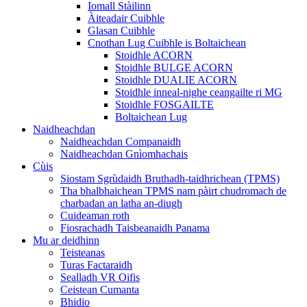
Iomall Stàilinn
Àiteadair Cuibhle
Glasan Cuibhle
Cnothan Lug Cuibhle is Boltaichean
Stoidhle ACORN
Stoidhle BULGE ACORN
Stoidhle DUALIE ACORN
Stoidhle inneal-nighe ceangailte ri MG
Stoidhle FOSGAILTE
Boltaichean Lug
Naidheachdan
Naidheachdan Companaidh
Naidheachdan Gnìomhachais
Cùis
Siostam Sgrùdaidh Bruthadh-taidhrichean (TPMS)
Tha bhalbhaichean TPMS nam pàirt chudromach de
charbadan an latha an-diugh
Cuideaman roth
Fiosrachadh Taisbeanaidh Panama
Mu ar deidhinn
Teisteanas
Turas Factaraidh
Sealladh VR Oifis
Ceistean Cumanta
Bhidio