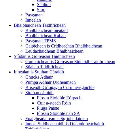
Stàilinn
Sinc
Pasganan
Innealan
Bhalbhaichean Taidhrichean
Bhalbhaichean meatailt
Bhalbhaichean Rubair
Pasganan TPMS
Caipichean is Cridheachan Bhalbhaichean
Leudachaidhean Bhalbhaichean
Stùdan is Goireasan Taidhrichean
Gunnaichean is Goireasan Stùdaidh Taidhrichean
Stiallan Taidhrichean
Innealan is Stuthan Càraidh
Chucks Adhair
Pumpa Adhair Uidheamach
Briseadh Grìogagan Co-mheasgaichte
Stuthan càraidh
Pìosan Stoidhle Eòrpach
Cuir a-steach Ròin
Pluga Paiste
Pìosan Stoidhle nan SA
Fuaigheadairean is Sgrìobadairean
Inneal Suidheachaidh is Dì-shuidheachaidh
Taidhrichean