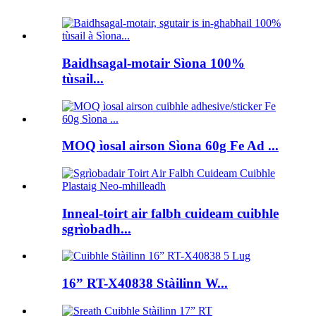
Baidhsagal-motair Sìona 100%
tùsail...
MOQ ìosal airson Sìona 60g Fe Ad ...
Inneal-toirt air falbh cuideam cuibhle
sgrìobadh...
16” RT-X40838 Stàilinn W...