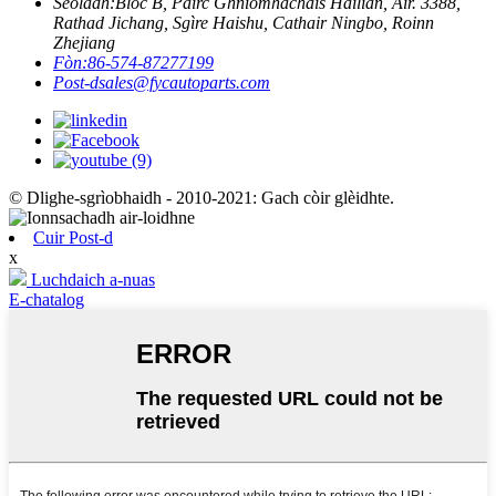
Seòladh:
Bloc B, Pàirc Ghnìomhachais Hailian, Àir. 3388,
Rathad Jichang, Sgìre Haishu, Cathair Ningbo, Roinn
Zhejiang
Fòn:
86-574-87277199
Post-d
sales@fycautoparts.com
© Dlighe-sgrìobhaidh - 2010-2021: Gach còir glèidhte.
Cuir Post-d
x
Luchdaich a-nuas
E-chatalog