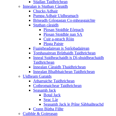
Stiallan Taidhrichean
Innealan is Stuthan Càraidh
Chucks Adhair
Pumpa Adhair Uidheamach
Briseadh Grìogagan Co-mheasgaichte
Stuthan càraidh
Pìosan Stoidhle Eòrpach
Pìosan Stoidhle nan SA
Cuir a-steach Ròin
Pluga Paiste
Fuaigheadairean is Sgrìobadairean
Tomhasairean Brùthaidh Taidhrichean
Inneal Suidheachaidh is Dì-shuidheachaidh
Taidhrichean
Innealan Càraidh Thaidhrichean
Innealan Bhalbhaichean Taidhrichean
Uidheam Garaids
Atharraiche Taidhrichean
Cothromaichear Taidhrichean
Seasamh Jack
Botal Jack
Seac Làr
Seasamh Jack le Prìne Sàbhailteachd
Crann Bùtha Fillte
Cuibhle & Goireasan