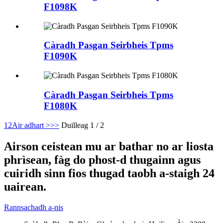
F1098K
Càradh Pasgan Seirbheis Tpms
F1090K
Càradh Pasgan Seirbheis Tpms
F1080K
1
2
Air adhart >
>>
Duilleag 1 / 2
Airson ceistean mu ar bathar no ar liosta
phrìsean, fàg do phost-d thugainn agus
cuiridh sinn fios thugad taobh a-staigh 24
uairean.
Rannsachadh a-nis