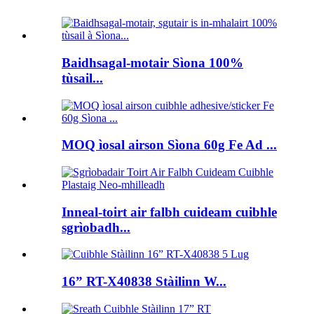
Baidhsagal-motair Sìona 100%
tùsail...
MOQ ìosal airson Sìona 60g Fe Ad ...
Inneal-toirt air falbh cuideam cuibhle
sgrìobadh...
16” RT-X40838 Stàilinn W...