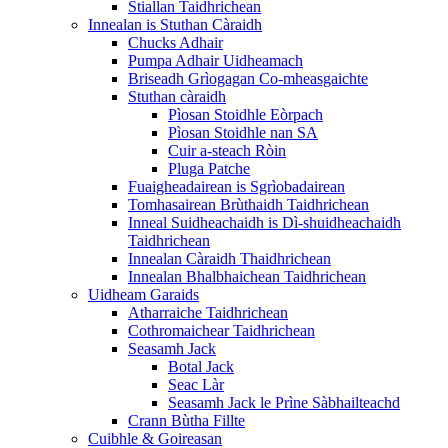
Stiallan Taidhrichean
Innealan is Stuthan Càraidh
Chucks Adhair
Pumpa Adhair Uidheamach
Briseadh Grìogagan Co-mheasgaichte
Stuthan càraidh
Pìosan Stoidhle Eòrpach
Pìosan Stoidhle nan SA
Cuir a-steach Ròin
Pluga Patche
Fuaigheadairean is Sgrìobadairean
Tomhasairean Brùthaidh Taidhrichean
Inneal Suidheachaidh is Dì-shuidheachaidh
Taidhrichean
Innealan Càraidh Thaidhrichean
Innealan Bhalbhaichean Taidhrichean
Uidheam Garaids
Atharraiche Taidhrichean
Cothromaichear Taidhrichean
Seasamh Jack
Botal Jack
Seac Làr
Seasamh Jack le Prìne Sàbhailteachd
Crann Bùtha Fillte
Cuibhle & Goireasan