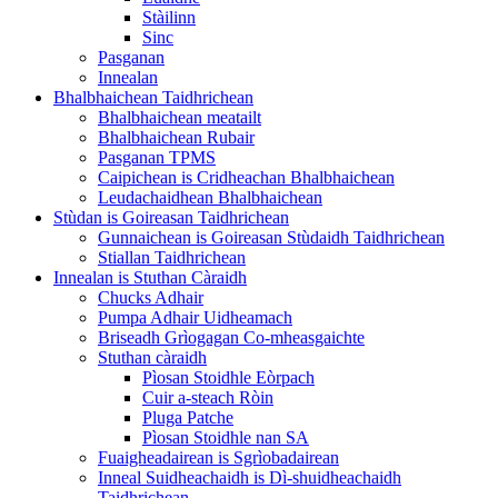
Stàilinn
Sinc
Pasganan
Innealan
Bhalbhaichean Taidhrichean
Bhalbhaichean meatailt
Bhalbhaichean Rubair
Pasganan TPMS
Caipichean is Cridheachan Bhalbhaichean
Leudachaidhean Bhalbhaichean
Stùdan is Goireasan Taidhrichean
Gunnaichean is Goireasan Stùdaidh Taidhrichean
Stiallan Taidhrichean
Innealan is Stuthan Càraidh
Chucks Adhair
Pumpa Adhair Uidheamach
Briseadh Grìogagan Co-mheasgaichte
Stuthan càraidh
Pìosan Stoidhle Eòrpach
Cuir a-steach Ròin
Pluga Patche
Pìosan Stoidhle nan SA
Fuaigheadairean is Sgrìobadairean
Inneal Suidheachaidh is Dì-shuidheachaidh
Taidhrichean