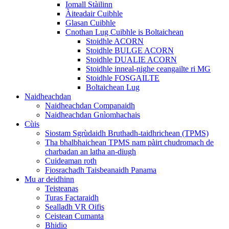
Iomall Stàilinn
Àiteadair Cuibhle
Glasan Cuibhle
Cnothan Lug Cuibhle is Boltaichean
Stoidhle ACORN
Stoidhle BULGE ACORN
Stoidhle DUALIE ACORN
Stoidhle inneal-nighe ceangailte ri MG
Stoidhle FOSGAILTE
Boltaichean Lug
Naidheachdan
Naidheachdan Companaidh
Naidheachdan Gnìomhachais
Cùis
Siostam Sgrùdaidh Bruthadh-taidhrichean (TPMS)
Tha bhalbhaichean TPMS nam pàirt chudromach de
charbadan an latha an-diugh
Cuideaman roth
Fiosrachadh Taisbeanaidh Panama
Mu ar deidhinn
Teisteanas
Turas Factaraidh
Sealladh VR Oifis
Ceistean Cumanta
Bhidio