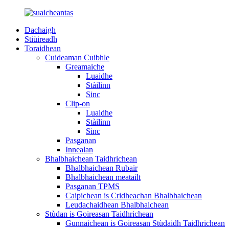
Dachaigh
Stiùireadh
Toraidhean
Cuideaman Cuibhle
Greamaiche
Luaidhe
Stàilinn
Sinc
Clip-on
Luaidhe
Stàilinn
Sinc
Pasganan
Innealan
Bhalbhaichean Taidhrichean
Bhalbhaichean Rubair
Bhalbhaichean meatailt
Pasganan TPMS
Caipichean is Cridheachan Bhalbhaichean
Leudachaidhean Bhalbhaichean
Stùdan is Goireasan Taidhrichean
Gunnaichean is Goireasan Stùdaidh Taidhrichean