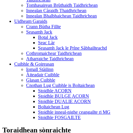
Tomhasairean Brùthaidh Taidhrichean
Innealan Càraidh Thaidhrichean
Innealan Bhalbhaichean Taidhrichean
Uidheam Garaids
Crann Bùtha Fillte
Seasamh Jack
Botal Jack
Seac Làr
Seasamh Jack le Prìne Sàbhailteachd
Cothromaichear Taidhrichean
Atharraiche Taidhrichean
Cuibhle & Goireasan
Iomall Stàilinn
Àiteadair Cuibhle
Glasan Cuibhle
Cnothan Lug Cuibhle is Boltaichean
Stoidhle ACORN
Stoidhle BULGE ACORN
Stoidhle DUALIE ACORN
Boltaichean Lug
Stoidhle inneal-nighe ceangailte ri MG
Stoidhle FOSGAILTE
Toraidhean sònraichte