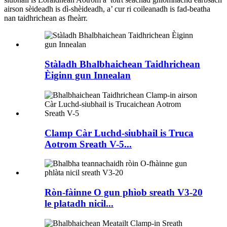
airson sèideadh is dì-shèideadh, a’ cur ri coileanadh is fad-beatha
nan taidhrichean as fheàrr.
Stàladh Bhalbhaichean Taidhrichean
Èiginn gun Innealan
Clamp Càr Luchd-siubhail is Truca
Aotrom Sreath V-5...
Ròn-fàinne O gun phìob sreath V3-20
le platadh nicil...