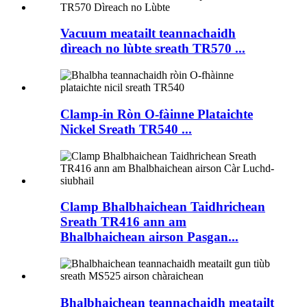
Vacuum meatailt teannachaidh
dìreach no lùbte sreath TR570 ...
Clamp-in Ròn O-fàinne Plataichte
Nickel Sreath TR540 ...
Clamp Bhalbhaichean Taidhrichean
Sreath TR416 ann am
Bhalbhaichean airson Pasgan...
Bhalbhaichean teannachaidh meatailt