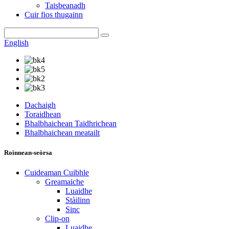
Taisbeanadh
Cuir fios thugainn
English
Dachaigh
Toraidhean
Bhalbhaichean Taidhrichean
Bhalbhaichean meatailt
Roinnean-seòrsa
Cuideaman Cuibhle
Greamaiche
Luaidhe
Stàilinn
Sinc
Clip-on
Luaidhe