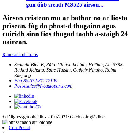
gun tiùb sreath MS525 airson...
Airson ceistean mu ar bathar no ar liosta
prìsean, fàg do phost-d thugainn agus
cuiridh sinn fios thugad taobh a-staigh 24
uairean.
Rannsachadh a-nis
Seòladh:
Bloc B, Pàirc Ghnìomhachais Hailian, Àir. 3388,
Rathad Jichang, Sgìre Haishu, Cathair Ningbo, Roinn
Zhejiang
Fòn:
86-574-87277199
Post-d
sales@fycautoparts.com
© Dlighe-sgrìobhaidh - 2010-2021: Gach còir glèidhte.
Cuir Post-d
x