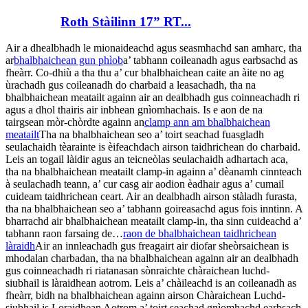
Roth Stàilinn 17” RT...
Air a dhealbhadh le mionaideachd agus seasmhachd san amharc, tha
ar
bhalbhaichean gun phìob
a’ tabhann coileanadh agus earbsachd as
fheàrr. Co-dhiù a tha thu a’ cur bhalbhaichean caite an àite no ag
ùrachadh gus coileanadh do charbaid a leasachadh, tha na
bhalbhaichean meatailt againn air an dealbhadh gus coinneachadh ri
agus a dhol thairis air inbhean gnìomhachais. Is e aon de na
tairgsean mòr-chòrdte againn an
clamp ann am bhalbhaichean
meatailt
Tha na bhalbhaichean seo a’ toirt seachad fuasgladh
seulachaidh tèarainte is èifeachdach airson taidhrichean do charbaid.
Leis an togail làidir agus an teicneòlas seulachaidh adhartach aca,
tha na bhalbhaichean meatailt clamp-in againn a’ dèanamh cinnteach
à seulachadh teann, a’ cur casg air aodion èadhair agus a’ cumail
cuideam taidhrichean ceart. Air an dealbhadh airson stàladh furasta,
tha na bhalbhaichean seo a’ tabhann goireasachd agus fois inntinn. A
bharrachd air bhalbhaichean meatailt clamp-in, tha sinn cuideachd a’
tabhann raon farsaing de…
raon de bhalbhaichean taidhrichean
làraidh
Air an innleachadh gus freagairt air diofar sheòrsaichean is
mhodalan charbadan, tha na bhalbhaichean againn air an dealbhadh
gus coinneachadh ri riatanasan sònraichte chàraichean luchd-
siubhail is làraidhean aotrom. Leis a’ chàileachd is an coileanadh as
fheàrr, bidh na bhalbhaichean againn airson Chàraichean Luchd-
siubhail is Loraidhean Aotrom a’ toirt seachad gnìomhachd earbsach