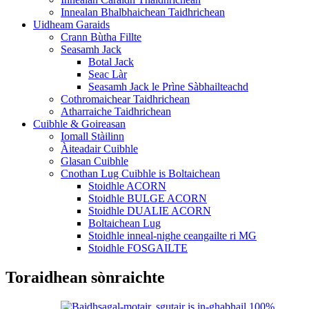
Innealan Bhalbhaichean Taidhrichean
Uidheam Garaids
Crann Bùtha Fillte
Seasamh Jack
Botal Jack
Seac Làr
Seasamh Jack le Prìne Sàbhailteachd
Cothromaichear Taidhrichean
Atharraiche Taidhrichean
Cuibhle & Goireasan
Iomall Stàilinn
Àiteadair Cuibhle
Glasan Cuibhle
Cnothan Lug Cuibhle is Boltaichean
Stoidhle ACORN
Stoidhle BULGE ACORN
Stoidhle DUALIE ACORN
Boltaichean Lug
Stoidhle inneal-nighe ceangailte ri MG
Stoidhle FOSGAILTE
Toraidhean sònraichte