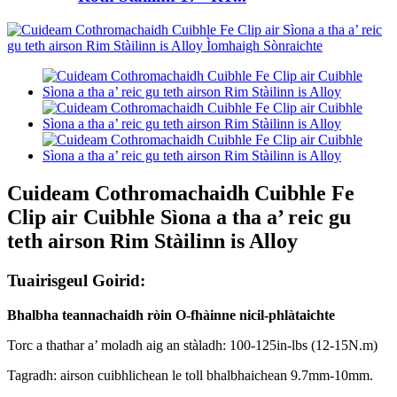
Cuideam Cothromachaidh Cuibhle Fe
Clip air Cuibhle Sìona a tha a’ reic gu
teth airson Rim Stàilinn is Alloy
Tuairisgeul Goirid:
Bhalbha teannachaidh ròin O-fhàinne nicil-phlàtaichte
Torc a thathar a’ moladh aig an stàladh: 100-125in-lbs (12-15N.m)
Tagradh: airson cuibhlichean le toll bhalbhaichean 9.7mm-10mm.