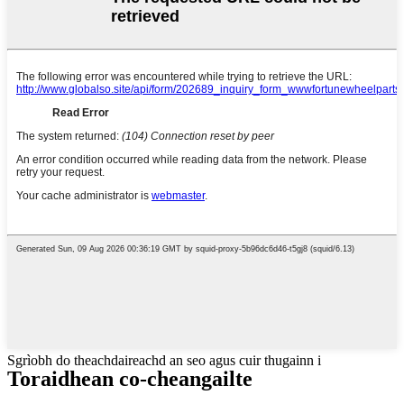
Sgrìobh do theachdaireachd an seo agus cuir thugainn i
Toraidhean co-cheangailte