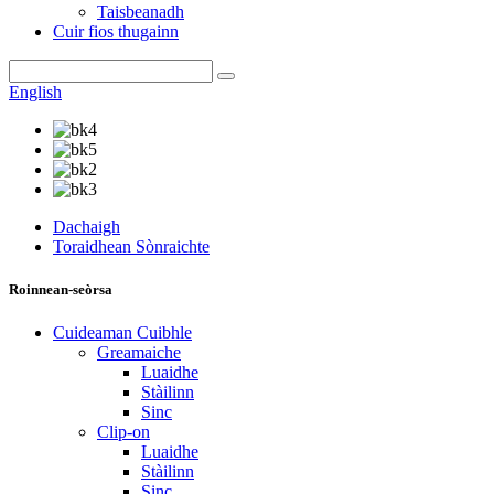
Taisbeanadh
Cuir fios thugainn
English
Dachaigh
Toraidhean Sònraichte
Roinnean-seòrsa
Cuideaman Cuibhle
Greamaiche
Luaidhe
Stàilinn
Sinc
Clip-on
Luaidhe
Stàilinn
Sinc