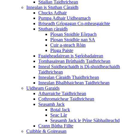
Stiallan Taidhrichean
Innealan is Stuthan Càraidh
Chucks Adhair
Pumpa Adhair Uidheamach
Briseadh Grìogagan Co-mheasgaichte
Stuthan càraidh
Pìosan Stoidhle Eòrpach
Pìosan Stoidhle nan SA
Cuir a-steach Ròin
Pluga Paiste
Fuaigheadairean is Sgrìobadairean
Tomhasairean Brùthaidh Taidhrichean
Inneal Suidheachaidh is Dì-shuidheachaidh
Taidhrichean
Innealan Càraidh Thaidhrichean
Innealan Bhalbhaichean Taidhrichean
Uidheam Garaids
Atharraiche Taidhrichean
Cothromaichear Taidhrichean
Seasamh Jack
Botal Jack
Seac Làr
Seasamh Jack le Prìne Sàbhailteachd
Crann Bùtha Fillte
Cuibhle & Goireasan