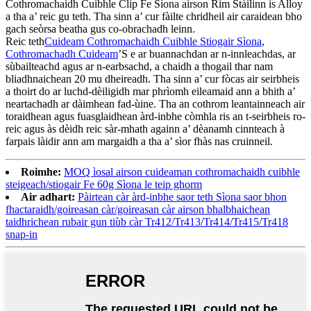
Cothromachaidh Cuibhle Clip Fe Sìona airson Rim Stàilinn is Alloy
a tha a’ reic gu teth. Tha sinn a’ cur fàilte chridheil air caraidean bho
gach seòrsa beatha gus co-obrachadh leinn.
Reic teth
Cuideam Cothromachaidh Cuibhle Stiogair Sìona
,
Cothromachadh Cuideam
’S e ar buannachdan ar n-innleachdas, ar
sùbailteachd agus ar n-earbsachd, a chaidh a thogail thar nam
bliadhnaichean 20 mu dheireadh. Tha sinn a’ cur fòcas air seirbheis
a thoirt do ar luchd-dèiligidh mar phrìomh eileamaid ann a bhith a’
neartachadh ar dàimhean fad-ùine. Tha an cothrom leantainneach air
toraidhean agus fuasglaidhean àrd-inbhe còmhla ris an t-seirbheis ro-
reic agus às dèidh reic sàr-mhath againn a’ dèanamh cinnteach à
farpais làidir ann am margaidh a tha a’ sìor fhàs nas cruinneil.
Roimhe:
MOQ ìosal airson cuideaman cothromachaidh cuibhle
steigeach/stiogair Fe 60g Sìona le teip ghorm
Air adhart:
Pàirtean càr àrd-inbhe saor teth Sìona saor bhon
fhactaraidh/goireasan càr/goireasan càr airson bhalbhaichean
taidhrichean rubair gun tiùb càr Tr412/Tr413/Tr414/Tr415/Tr418
snap-in