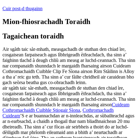
Cuir post-d thugainn
Mion-fhiosrachadh Toraidh
Tagaichean toraidh
Air sgàth taic sàr-mhath, measgachadh de stuthan den chiad ìre,
cosgaisean farpaiseach agus lìbhrigeadh èifeachdach, tha sinn a’
faighinn tlachd à deagh chliù am measg ar luchd-ceannach. Tha sinn
nar companaidh shunndach le margaidh fharsaing airson Cuideam
Cothromachaidh Cuibhle Clip Fe Sìona airson Rim Stàilinn is Alloy
a tha a’ reic gu teth. Tha sinn a’ cur fàilte chridheil air caraidean bho
gach seòrsa beatha gus co-obrachadh leinn.
air sgàth taic sàr-mhath, measgachadh de stuthan den chiad ìre,
cosgaisean farpaiseach agus lìbhrigeadh èifeachdach, tha sinn a’
faighinn tlachd à deagh chliù am measg ar luchd-ceannach. Tha sinn
nar companaidh shunndach le margaidh fharsaing airson
Cuideam
Cothromachaidh Cuibhle Stiogair Sìona
,
Cothromachadh
Cuideam
’S e ar buannachdan ar n-innleachdas, ar sùbailteachd agus
ar n-earbsachd, a chaidh a thogail thar nam bliadhnaichean 20 mu
dheireadh. Tha sinn a’ cur fòcas air seirbheis a thoirt do ar luchd-
dèiligidh mar phrìomh eileamaid ann a bhith a’ neartachadh ar
dàimhean fad-ùine. Tha an cothrom leantainneach air toraidhean