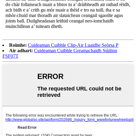
do chàr follaiseach nuair a bhios tu a’ dràibheadh ​​air rathad rèidh,
ach bidh e a’ crith gu mòr nuair a thèid e tro na tuill, tha e sa
mhòr-chuid mar thoradh air slataichean ceangail sgaoilte agus
joints ball. Duilgheadasan leithid ceangal neo-iomchaidh
muinchillean a’ tuiteam dheth.
Roimhe:
Cuideaman Cuibhle Clip-Air Luaidhe Seòrsa P
Air adhart:
Cuideaman Cuibhle Greamachaidh Stàilinn
FSF07T