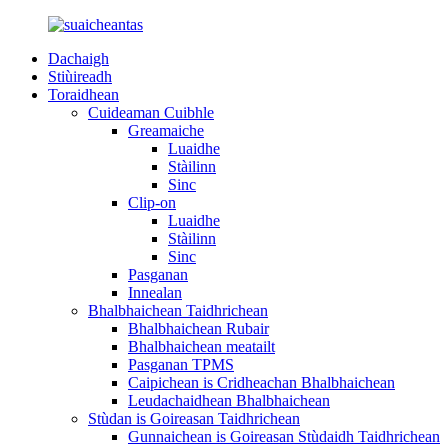
Dachaigh
Stiùireadh
Toraidhean
Cuideaman Cuibhle
Greamaiche
Luaidhe
Stàilinn
Sinc
Clip-on
Luaidhe
Stàilinn
Sinc
Pasganan
Innealan
Bhalbhaichean Taidhrichean
Bhalbhaichean Rubair
Bhalbhaichean meatailt
Pasganan TPMS
Caipichean is Cridheachan Bhalbhaichean
Leudachaidhean Bhalbhaichean
Stùdan is Goireasan Taidhrichean
Gunnaichean is Goireasan Stùdaidh Taidhrichean