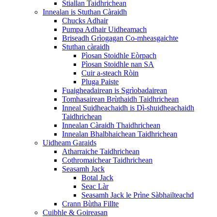
Stiallan Taidhrichean
Innealan is Stuthan Càraidh
Chucks Adhair
Pumpa Adhair Uidheamach
Briseadh Grìogagan Co-mheasgaichte
Stuthan càraidh
Pìosan Stoidhle Eòrpach
Pìosan Stoidhle nan SA
Cuir a-steach Ròin
Pluga Paiste
Fuaigheadairean is Sgrìobadairean
Tomhasairean Brùthaidh Taidhrichean
Inneal Suidheachaidh is Dì-shuidheachaidh
Taidhrichean
Innealan Càraidh Thaidhrichean
Innealan Bhalbhaichean Taidhrichean
Uidheam Garaids
Atharraiche Taidhrichean
Cothromaichear Taidhrichean
Seasamh Jack
Botal Jack
Seac Làr
Seasamh Jack le Prìne Sàbhailteachd
Crann Bùtha Fillte
Cuibhle & Goireasan