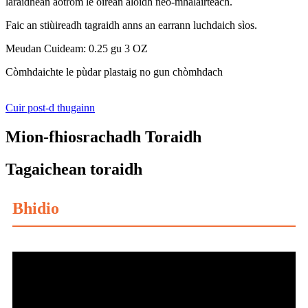
làraidhean aotrom le oirean aloidh neo-mhalairteach.
Faic an stiùireadh tagraidh anns an earrann luchdaich sìos.
Meudan Cuideam: 0.25 gu 3 OZ
Còmhdaichte le pùdar plastaig no gun chòmhdach
Cuir post-d thugainn
Mion-fhiosrachadh Toraidh
Tagaichean toraidh
Bhidio