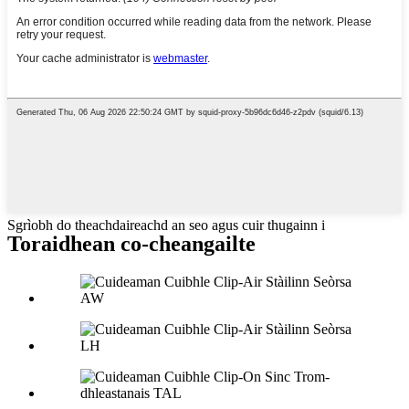
Sgrìobh do theachdaireachd an seo agus cuir thugainn i
Toraidhean co-cheangailte