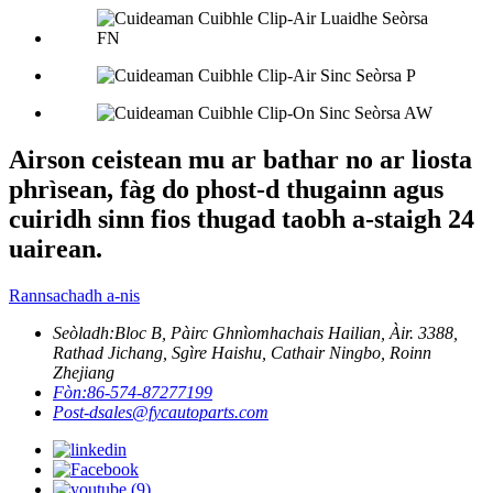
Airson ceistean mu ar bathar no ar liosta
phrìsean, fàg do phost-d thugainn agus
cuiridh sinn fios thugad taobh a-staigh 24
uairean.
Rannsachadh a-nis
Seòladh:
Bloc B, Pàirc Ghnìomhachais Hailian, Àir. 3388,
Rathad Jichang, Sgìre Haishu, Cathair Ningbo, Roinn
Zhejiang
Fòn:
86-574-87277199
Post-d
sales@fycautoparts.com