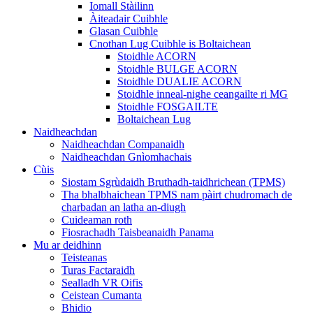
Iomall Stàilinn
Àiteadair Cuibhle
Glasan Cuibhle
Cnothan Lug Cuibhle is Boltaichean
Stoidhle ACORN
Stoidhle BULGE ACORN
Stoidhle DUALIE ACORN
Stoidhle inneal-nighe ceangailte ri MG
Stoidhle FOSGAILTE
Boltaichean Lug
Naidheachdan
Naidheachdan Companaidh
Naidheachdan Gnìomhachais
Cùis
Siostam Sgrùdaidh Bruthadh-taidhrichean (TPMS)
Tha bhalbhaichean TPMS nam pàirt chudromach de
charbadan an latha an-diugh
Cuideaman roth
Fiosrachadh Taisbeanaidh Panama
Mu ar deidhinn
Teisteanas
Turas Factaraidh
Sealladh VR Oifis
Ceistean Cumanta
Bhidio