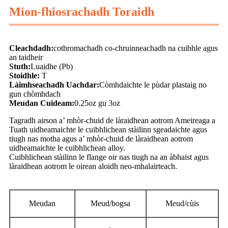
Mion-fhiosrachadh Toraidh
Cleachdadh:
cothromachadh co-chruinneachadh na cuibhle agus
an taidheir
Stuth:
Luaidhe (Pb)
Stoidhle:
T
Làimhseachadh Uachdar:
Còmhdaichte le pùdar plastaig no
gun chòmhdach
Meudan Cuideam:
0.25oz gu 3oz
Tagradh airson a’ mhòr-chuid de làraidhean aotrom Ameireaga a
Tuath uidheamaichte le cuibhlichean stàilinn sgeadaichte agus
tiugh nas motha agus a’ mhòr-chuid de làraidhean aotrom
uidheamaichte le cuibhlichean alloy.
Cuibhlichean stàilinn le flange oir nas tiugh na an àbhaist agus
làraidhean aotrom le oirean aloidh neo-mhalairteach.
Meudan
Meud/bogsa
Meud/cùis