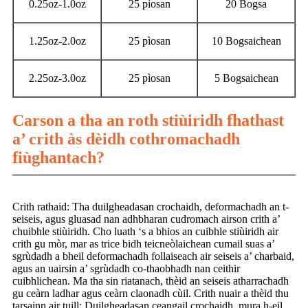
0.25oz-1.0oz
25 pìosan
20 Bogsa
1.25oz-2.0oz
25 pìosan
10 Bogsaichean
2.25oz-3.0oz
25 pìosan
5 Bogsaichean
Carson a tha an roth stiùiridh fhathast
a’ crith às dèidh cothromachadh
fiùghantach?
Crith rathaid: Tha duilgheadasan crochaidh, deformachadh an t-
seiseis, agus gluasad nan adhbharan cudromach airson crith a’
chuibhle stiùiridh. Cho luath ‘s a bhios an cuibhle stiùiridh air
crith gu mòr, mar as trice bidh teicneòlaichean cumail suas a’
sgrùdadh a bheil deformachadh follaiseach air seiseis a’ charbaid,
agus an uairsin a’ sgrùdadh co-thaobhadh nan ceithir
cuibhlichean. Ma tha sin riatanach, thèid an seiseis atharrachadh
gu ceàrn ladhar agus ceàrn claonadh cùil. Crith nuair a thèid thu
tarsainn air tuill: Duilgheadasan ceangail crochaidh, mura h-eil