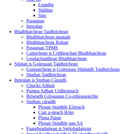
Luaidhe
Stàilinn
Sinc
Pasganan
Innealan
Bhalbhaichean Taidhrichean
Bhalbhaichean meatailt
Bhalbhaichean Rubair
Pasganan TPMS
Caipichean is Cridheachan Bhalbhaichean
Leudachaidhean Bhalbhaichean
Stùdan is Goireasan Taidhrichean
Gunnaichean is Goireasan Stùdaidh Taidhrichean
Stiallan Taidhrichean
Innealan is Stuthan Càraidh
Chucks Adhair
Pumpa Adhair Uidheamach
Briseadh Grìogagan Co-mheasgaichte
Stuthan càraidh
Pìosan Stoidhle Eòrpach
Cuir a-steach Ròin
Pluga Paiste
Pìosan Stoidhle nan SA
Fuaigheadairean is Sgrìobadairean
Inneal Suidheachaidh is Dì-shuidheachaidh