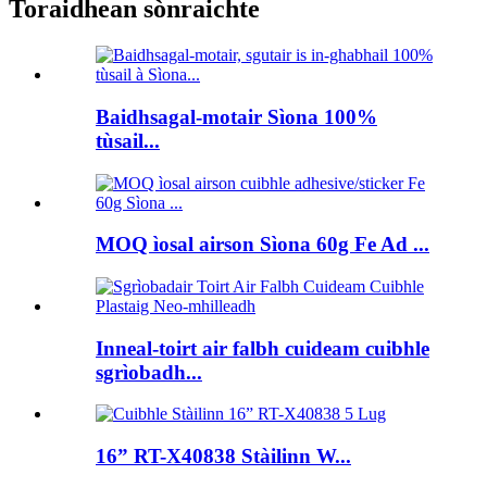
Toraidhean sònraichte
Baidhsagal-motair Sìona 100%
tùsail...
MOQ ìosal airson Sìona 60g Fe Ad ...
Inneal-toirt air falbh cuideam cuibhle
sgrìobadh...
16” RT-X40838 Stàilinn W...