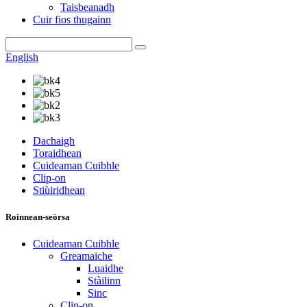
Taisbeanadh
Cuir fios thugainn
English
Dachaigh
Toraidhean
Cuideaman Cuibhle
Clip-on
Stiùiridhean
Roinnean-seòrsa
Cuideaman Cuibhle
Greamaiche
Luaidhe
Stàilinn
Sinc
Clip-on