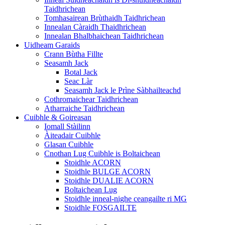
Taidhrichean
Tomhasairean Brùthaidh Taidhrichean
Innealan Càraidh Thaidhrichean
Innealan Bhalbhaichean Taidhrichean
Uidheam Garaids
Crann Bùtha Fillte
Seasamh Jack
Botal Jack
Seac Làr
Seasamh Jack le Prìne Sàbhailteachd
Cothromaichear Taidhrichean
Atharraiche Taidhrichean
Cuibhle & Goireasan
Iomall Stàilinn
Àiteadair Cuibhle
Glasan Cuibhle
Cnothan Lug Cuibhle is Boltaichean
Stoidhle ACORN
Stoidhle BULGE ACORN
Stoidhle DUALIE ACORN
Boltaichean Lug
Stoidhle inneal-nighe ceangailte ri MG
Stoidhle FOSGAILTE