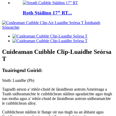
Roth Stàilinn 17” RT...
Cuideaman Cuibhle Clip-Luaidhe Seòrsa
T
Tuairisgeul Goirid:
Stuth: Luaidhe (Pb)
Tagradh airson a’ mhòr-chuid de làraidhean aotrom Ameireaga a
Tuath uidheamaichte le cuibhlichean stàilinn sgeadaichte agus tiugh
nas motha agus a’ mhòr-chuid de làraidhean aotrom uidheamaichte
le cuibhlichean alloy.
Cuibhlichean stàilinn le flange oir nas tiugh na an àbhaist agus