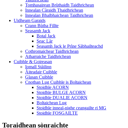
Tomhasairean Brùthaidh Taidhrichean
Innealan Càraidh Thaidhrichean
Innealan Bhalbhaichean Taidhrichean
Uidheam Garaids
Crann Bùtha Fillte
Seasamh Jack
Botal Jack
Seac Làr
Seasamh Jack le Prìne Sàbhailteachd
Cothromaichear Taidhrichean
Atharraiche Taidhrichean
Cuibhle & Goireasan
Iomall Stàilinn
Àiteadair Cuibhle
Glasan Cuibhle
Cnothan Lug Cuibhle is Boltaichean
Stoidhle ACORN
Stoidhle BULGE ACORN
Stoidhle DUALIE ACORN
Boltaichean Lug
Stoidhle inneal-nighe ceangailte ri MG
Stoidhle FOSGAILTE
Toraidhean sònraichte