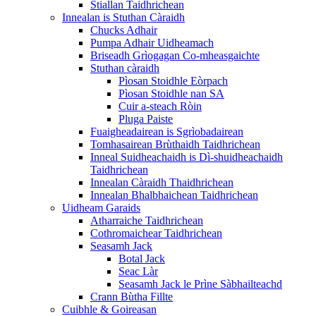
Stiallan Taidhrichean
Innealan is Stuthan Càraidh
Chucks Adhair
Pumpa Adhair Uidheamach
Briseadh Grìogagan Co-mheasgaichte
Stuthan càraidh
Pìosan Stoidhle Eòrpach
Pìosan Stoidhle nan SA
Cuir a-steach Ròin
Pluga Paiste
Fuaigheadairean is Sgrìobadairean
Tomhasairean Brùthaidh Taidhrichean
Inneal Suidheachaidh is Dì-shuidheachaidh
Taidhrichean
Innealan Càraidh Thaidhrichean
Innealan Bhalbhaichean Taidhrichean
Uidheam Garaids
Atharraiche Taidhrichean
Cothromaichear Taidhrichean
Seasamh Jack
Botal Jack
Seac Làr
Seasamh Jack le Prìne Sàbhailteachd
Crann Bùtha Fillte
Cuibhle & Goireasan