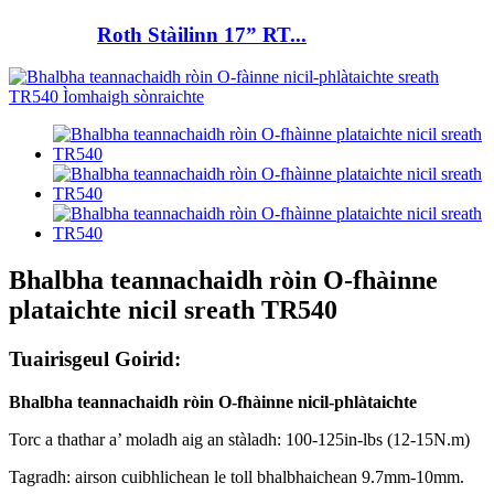
Roth Stàilinn 17” RT...
Bhalbha teannachaidh ròin O-fhàinne
plataichte nicil sreath TR540
Tuairisgeul Goirid:
Bhalbha teannachaidh ròin O-fhàinne nicil-phlàtaichte
Torc a thathar a’ moladh aig an stàladh: 100-125in-lbs (12-15N.m)
Tagradh: airson cuibhlichean le toll bhalbhaichean 9.7mm-10mm.