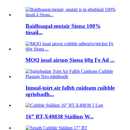
Baidhsagal-motair Sìona 100%
tùsail...
MOQ ìosal airson Sìona 60g Fe Ad ...
Inneal-toirt air falbh cuideam cuibhle
sgrìobadh...
16” RT-X40838 Stàilinn W...