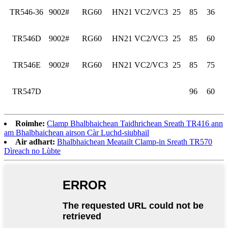
TR546-36
9002#
RG60
HN21
VC2/VC3
25
85
36
TR546D
9002#
RG60
HN21
VC2/VC3
25
85
60
TR546E
9002#
RG60
HN21
VC2/VC3
25
85
75
TR547D
96
60
Roimhe:
Clamp Bhalbhaichean Taidhrichean Sreath TR416 ann
am Bhalbhaichean airson Càr Luchd-siubhail
Air adhart:
Bhalbhaichean Meatailt Clamp-in Sreath TR570
Dìreach no Lùbte