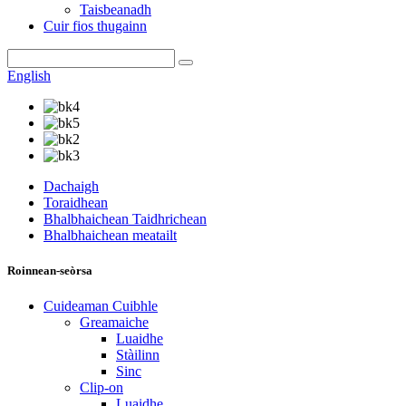
Taisbeanadh
Cuir fios thugainn
English
Dachaigh
Toraidhean
Bhalbhaichean Taidhrichean
Bhalbhaichean meatailt
Roinnean-seòrsa
Cuideaman Cuibhle
Greamaiche
Luaidhe
Stàilinn
Sinc
Clip-on
Luaidhe