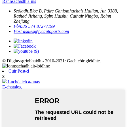
Rannsachadh a-nis
Seòladh:
Bloc B, Pàirc Ghnìomhachais Hailian, Àir. 3388,
Rathad Jichang, Sgìre Haishu, Cathair Ningbo, Roinn
Zhejiang
Fòn:
86-574-87277199
Post-d
sales@fycautoparts.com
© Dlighe-sgrìobhaidh - 2010-2021: Gach còir glèidhte.
Cuir Post-d
x
Luchdaich a-nuas
E-chatalog