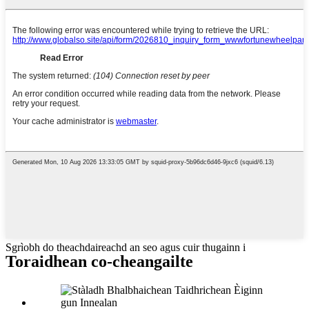
Sgrìobh do theachdaireachd an seo agus cuir thugainn i
Toraidhean co-cheangailte