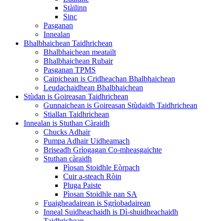
Stàilinn
Sinc
Pasganan
Innealan
Bhalbhaichean Taidhrichean
Bhalbhaichean meatailt
Bhalbhaichean Rubair
Pasganan TPMS
Caipichean is Cridheachan Bhalbhaichean
Leudachaidhean Bhalbhaichean
Stùdan is Goireasan Taidhrichean
Gunnaichean is Goireasan Stùdaidh Taidhrichean
Stiallan Taidhrichean
Innealan is Stuthan Càraidh
Chucks Adhair
Pumpa Adhair Uidheamach
Briseadh Grìogagan Co-mheasgaichte
Stuthan càraidh
Pìosan Stoidhle Eòrpach
Cuir a-steach Ròin
Pluga Paiste
Pìosan Stoidhle nan SA
Fuaigheadairean is Sgrìobadairean
Inneal Suidheachaidh is Dì-shuidheachaidh
Taidhrichean