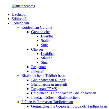
Dachaigh
Stiùireadh
Toraidhean
Cuideaman Cuibhle
Greamaiche
Luaidhe
Stàilinn
Sinc
Clip-on
Luaidhe
Stàilinn
Sinc
Pasganan
Innealan
Bhalbhaichean Taidhrichean
Bhalbhaichean Rubair
Bhalbhaichean meatailt
Pasganan TPMS
Caipichean is Cridheachan Bhalbhaichean
Leudachaidhean Bhalbhaichean
Stùdan is Goireasan Taidhrichean
Gunnaichean is Goireasan Stùdaidh Taidhrichean