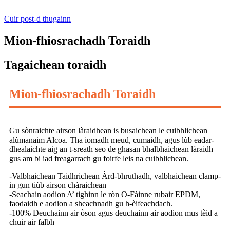
Cuir post-d thugainn
Mion-fhiosrachadh Toraidh
Tagaichean toraidh
Mion-fhiosrachadh Toraidh
Gu sònraichte airson làraidhean is busaichean le cuibhlichean
alùmanaim Alcoa. Tha iomadh meud, cumaidh, agus lùb eadar-
dhealaichte aig an t-sreath seo de ghasan bhalbhaichean làraidh
gus am bi iad freagarrach gu foirfe leis na cuibhlichean.
-Valbhaichean Taidhrichean Àrd-bhruthadh, valbhaichean clamp-
in gun tiùb airson chàraichean
-Seachain aodion A’ tighinn le ròn O-Fàinne rubair EPDM,
faodaidh e aodion a sheachnadh gu h-èifeachdach.
-100% Deuchainn air òson agus deuchainn air aodion mus tèid a
chuir air falbh