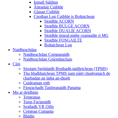
Iomall Stàilinn
Àiteadair Cuibhle
Glasan Cuibhle
Cnothan Lug Cuibhle is Boltaichean
Stoidhle ACORN
Stoidhle BULGE ACORN
Stoidhle DUALIE ACORN
Stoidhle inneal-nighe ceangailte ri MG
Stoidhle FOSGAILTE
Boltaichean Lug
Naidheachdan
Naidheachdan Companaidh
Naidheachdan Gnìomhachais
Cùis
Siostam Sgrùdaidh Bruthadh-taidhrichean (TPMS)
Tha bhalbhaichean TPMS nam pàirt chudromach de
charbadan an latha an-diugh
Cuideaman roth
Fiosrachadh Taisbeanaidh Panama
Mu ar deidhinn
Teisteanas
Turas Factaraidh
Sealladh VR Oifis
Ceistean Cumanta
Bhidio