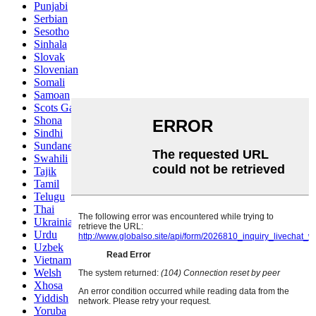
Punjabi
Serbian
Sesotho
Sinhala
Slovak
Slovenian
Somali
Samoan
Scots Gaelic
Shona
Sindhi
Sundanese
Swahili
Tajik
Tamil
Telugu
Thai
Ukrainian
Urdu
Uzbek
Vietnamese
Welsh
Xhosa
Yiddish
Yoruba