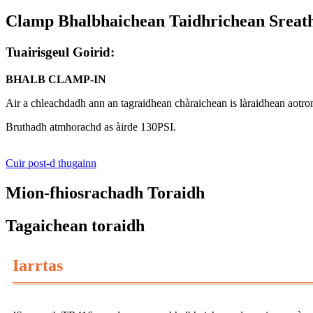
Clamp Bhalbhaichean Taidhrichean Sreat
Tuairisgeul Goirid:
BHALB CLAMP-IN
Air a chleachdadh ann an tagraidhean chàraichean is làraidhean aotro
Bruthadh atmhorachd as àirde 130PSI.
Cuir post-d thugainn
Mion-fhiosrachadh Toraidh
Tagaichean toraidh
Iarrtas