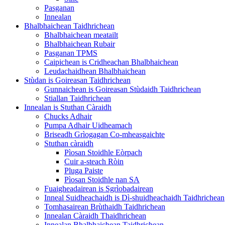
Pasganan
Innealan
Bhalbhaichean Taidhrichean
Bhalbhaichean meatailt
Bhalbhaichean Rubair
Pasganan TPMS
Caipichean is Cridheachan Bhalbhaichean
Leudachaidhean Bhalbhaichean
Stùdan is Goireasan Taidhrichean
Gunnaichean is Goireasan Stùdaidh Taidhrichean
Stiallan Taidhrichean
Innealan is Stuthan Càraidh
Chucks Adhair
Pumpa Adhair Uidheamach
Briseadh Grìogagan Co-mheasgaichte
Stuthan càraidh
Pìosan Stoidhle Eòrpach
Cuir a-steach Ròin
Pluga Paiste
Pìosan Stoidhle nan SA
Fuaigheadairean is Sgrìobadairean
Inneal Suidheachaidh is Dì-shuidheachaidh Taidhrichean
Tomhasairean Brùthaidh Taidhrichean
Innealan Càraidh Thaidhrichean
Innealan Bhalbhaichean Taidhrichean