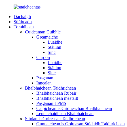
Dachaigh
Stiùireadh
Toraidhean
Cuideaman Cuibhle
Greamaiche
Luaidhe
Stàilinn
Sinc
Clip-on
Luaidhe
Stàilinn
Sinc
Pasganan
Innealan
Bhalbhaichean Taidhrichean
Bhalbhaichean Rubair
Bhalbhaichean meatailt
Pasganan TPMS
Caipichean is Cridheachan Bhalbhaichean
Leudachaidhean Bhalbhaichean
Stùdan is Goireasan Taidhrichean
Gunnaichean is Goireasan Stùdaidh Taidhrichean