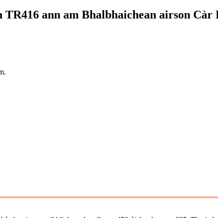
h TR416 ann am Bhalbhaichean airson Càr 
m.