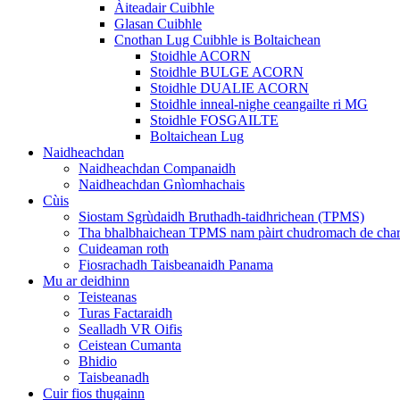
Àiteadair Cuibhle
Glasan Cuibhle
Cnothan Lug Cuibhle is Boltaichean
Stoidhle ACORN
Stoidhle BULGE ACORN
Stoidhle DUALIE ACORN
Stoidhle inneal-nighe ceangailte ri MG
Stoidhle FOSGAILTE
Boltaichean Lug
Naidheachdan
Naidheachdan Companaidh
Naidheachdan Gnìomhachais
Cùis
Siostam Sgrùdaidh Bruthadh-taidhrichean (TPMS)
Tha bhalbhaichean TPMS nam pàirt chudromach de charb
Cuideaman roth
Fiosrachadh Taisbeanaidh Panama
Mu ar deidhinn
Teisteanas
Turas Factaraidh
Sealladh VR Oifis
Ceistean Cumanta
Bhidio
Taisbeanadh
Cuir fios thugainn