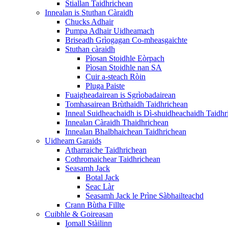
Stiallan Taidhrichean
Innealan is Stuthan Càraidh
Chucks Adhair
Pumpa Adhair Uidheamach
Briseadh Grìogagan Co-mheasgaichte
Stuthan càraidh
Pìosan Stoidhle Eòrpach
Pìosan Stoidhle nan SA
Cuir a-steach Ròin
Pluga Paiste
Fuaigheadairean is Sgrìobadairean
Tomhasairean Brùthaidh Taidhrichean
Inneal Suidheachaidh is Dì-shuidheachaidh Taidhr
Innealan Càraidh Thaidhrichean
Innealan Bhalbhaichean Taidhrichean
Uidheam Garaids
Atharraiche Taidhrichean
Cothromaichear Taidhrichean
Seasamh Jack
Botal Jack
Seac Làr
Seasamh Jack le Prìne Sàbhailteachd
Crann Bùtha Fillte
Cuibhle & Goireasan
Iomall Stàilinn