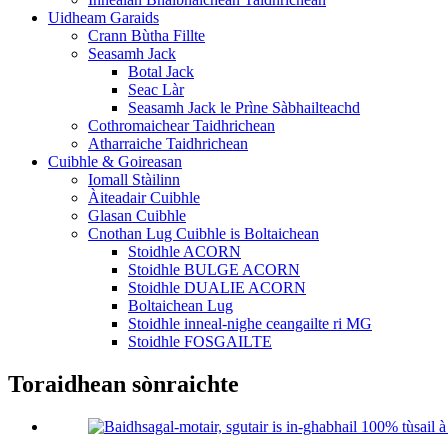
Uidheam Garaids
Crann Bùtha Fillte
Seasamh Jack
Botal Jack
Seac Làr
Seasamh Jack le Prìne Sàbhailteachd
Cothromaichear Taidhrichean
Atharraiche Taidhrichean
Cuibhle & Goireasan
Iomall Stàilinn
Àiteadair Cuibhle
Glasan Cuibhle
Cnothan Lug Cuibhle is Boltaichean
Stoidhle ACORN
Stoidhle BULGE ACORN
Stoidhle DUALIE ACORN
Boltaichean Lug
Stoidhle inneal-nighe ceangailte ri MG
Stoidhle FOSGAILTE
Toraidhean sònraichte