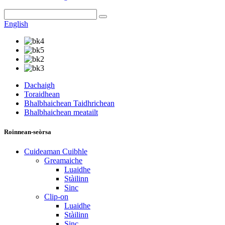
English
Dachaigh
Toraidhean
Bhalbhaichean Taidhrichean
Bhalbhaichean meatailt
Roinnean-seòrsa
Cuideaman Cuibhle
Greamaiche
Luaidhe
Stàilinn
Sinc
Clip-on
Luaidhe
Stàilinn
Sinc