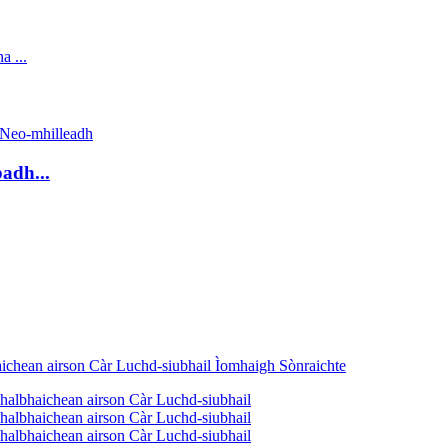
badh...