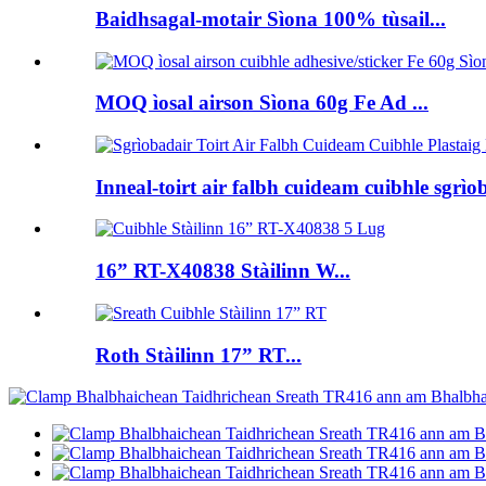
Baidhsagal-motair Sìona 100% tùsail...
MOQ ìosal airson Sìona 60g Fe Ad ...
Inneal-toirt air falbh cuideam cuibhle sgrìo
16” RT-X40838 Stàilinn W...
Roth Stàilinn 17” RT...