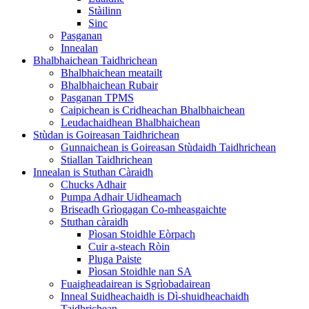
Stàilinn
Sinc
Pasganan
Innealan
Bhalbhaichean Taidhrichean
Bhalbhaichean meatailt
Bhalbhaichean Rubair
Pasganan TPMS
Caipichean is Cridheachan Bhalbhaichean
Leudachaidhean Bhalbhaichean
Stùdan is Goireasan Taidhrichean
Gunnaichean is Goireasan Stùdaidh Taidhrichean
Stiallan Taidhrichean
Innealan is Stuthan Càraidh
Chucks Adhair
Pumpa Adhair Uidheamach
Briseadh Grìogagan Co-mheasgaichte
Stuthan càraidh
Pìosan Stoidhle Eòrpach
Cuir a-steach Ròin
Pluga Paiste
Pìosan Stoidhle nan SA
Fuaigheadairean is Sgrìobadairean
Inneal Suidheachaidh is Dì-shuidheachaidh
Taidhrichean