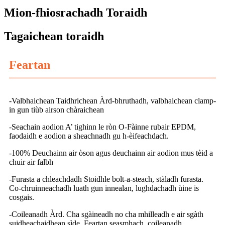
Mion-fhiosrachadh Toraidh
Tagaichean toraidh
Feartan
-Valbhaichean Taidhrichean Àrd-bhruthadh, valbhaichean clamp-
in gun tiùb airson chàraichean
-Seachain aodion A’ tighinn le ròn O-Fàinne rubair EPDM,
faodaidh e aodion a sheachnadh gu h-èifeachdach.
-100% Deuchainn air òson agus deuchainn air aodion mus tèid a
chuir air falbh
-Furasta a chleachdadh Stoidhle bolt-a-steach, stàladh furasta.
Co-chruinneachadh luath gun innealan, lughdachadh ùine is
cosgais.
-Coileanadh Àrd. Cha sgàineadh no cha mhilleadh e air sgàth
suidheachaidhean sìde. Feartan seasmhach, coileanadh