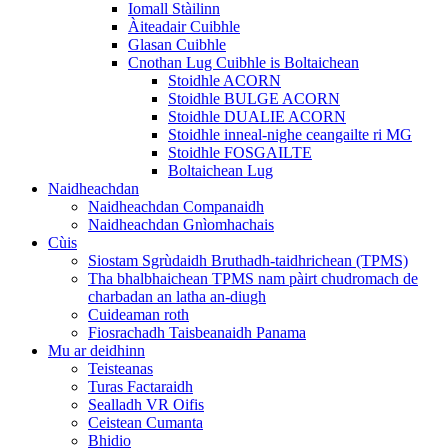
Iomall Stàilinn
Àiteadair Cuibhle
Glasan Cuibhle
Cnothan Lug Cuibhle is Boltaichean
Stoidhle ACORN
Stoidhle BULGE ACORN
Stoidhle DUALIE ACORN
Stoidhle inneal-nighe ceangailte ri MG
Stoidhle FOSGAILTE
Boltaichean Lug
Naidheachdan
Naidheachdan Companaidh
Naidheachdan Gnìomhachais
Cùis
Siostam Sgrùdaidh Bruthadh-taidhrichean (TPMS)
Tha bhalbhaichean TPMS nam pàirt chudromach de
charbadan an latha an-diugh
Cuideaman roth
Fiosrachadh Taisbeanaidh Panama
Mu ar deidhinn
Teisteanas
Turas Factaraidh
Sealladh VR Oifis
Ceistean Cumanta
Bhidio