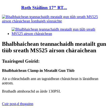
Roth Stàilinn 17” RT...
Bhalbhaichean teannachaidh meatailt gun
tiùb sreath MS525 airson chàraichean
Tuairisgeul Goirid:
Bhalbhaichean Clamp-in Meatailt Gun Tiùb
Air a chleachdadh ann an tagraidhean chàraichean is làraidhean
aotrom.
Bruthadh atmhorachd as àirde 130PSI.
Cuir post-d thugainn