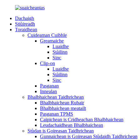
Dachaigh
Stiùireadh
Toraidhean
Cuideaman Cuibhle
Greamaiche
Luaidhe
Stàilinn
Sinc
Clip-on
Luaidhe
Stàilinn
Sinc
Pasganan
Innealan
Bhalbhaichean Taidhrichean
Bhalbhaichean Rubair
Bhalbhaichean meatailt
Pasganan TPMS
Caipichean is Cridheachan Bhalbhaichean
Leudachaidhean Bhalbhaichean
Stùdan is Goireasan Taidhrichean
Gunnaichean is Goireasan Stùdaidh Taidhrichean