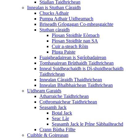
Stiallan Taidhrichean
Innealan is Stuthan Càraidh
Chucks Adhair
Pumpa Adhair Uidheamach
Briseadh Grìogagan Co-mheasgaichte
Stuthan càraidh
Pìosan Stoidhle Eòrpach
Pìosan Stoidhle nan SA
Cuir a-steach Ròin
Pluga Paiste
Fuaigheadairean is Sgrìobadairean
Tomhasairean Brùthaidh Taidhrichean
Inneal Suidheachaidh is Dì-shuidheachaidh
Taidhrichean
Innealan Càraidh Thaidhrichean
Innealan Bhalbhaichean Taidhrichean
Uidheam Garaids
Atharraiche Taidhrichean
Cothromaichear Taidhrichean
Seasamh Jack
Botal Jack
Seac Làr
Seasamh Jack le Prìne Sàbhailteachd
Crann Bùtha Fillte
Cuibhle & Goireasan