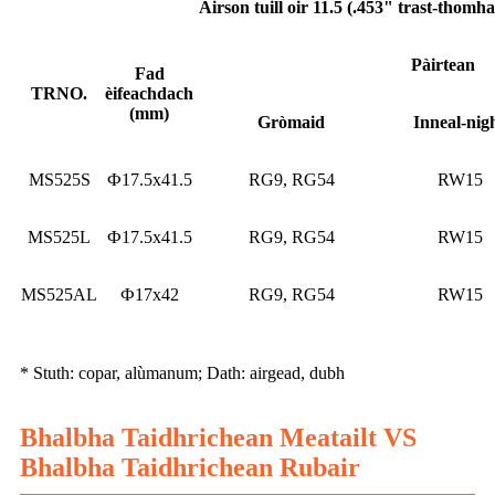
Airson tuill oir 11.5 (.453" trast-thomha
Pàirtean
Fad
TRNO.
èifeachdach
(mm)
Gròmaid
Inneal-nig
MS525S
Ф17.5x41.5
RG9, RG54
RW15
MS525L
Ф17.5x41.5
RG9, RG54
RW15
MS525AL
Ф17x42
RG9, RG54
RW15
* Stuth: copar, alùmanum; Dath: airgead, dubh
Bhalbha Taidhrichean Meatailt VS
Bhalbha Taidhrichean Rubair