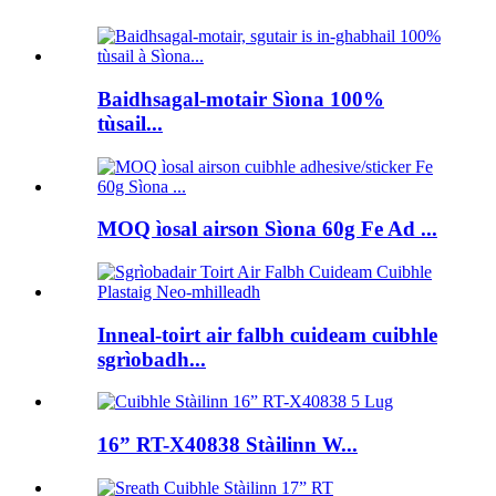
Baidhsagal-motair Sìona 100%
tùsail...
MOQ ìosal airson Sìona 60g Fe Ad ...
Inneal-toirt air falbh cuideam cuibhle
sgrìobadh...
16” RT-X40838 Stàilinn W...