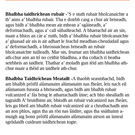
Bhalbha taidhrichean rubair -
’S e stuth rubair bholcanaichte a
th’ anns a’ bhalbha rubair. Tha e doirbh casg a chur air briseadh,
agus bidh a’ bhalbha mean air mhean a’ sgàineadh, a’
deformachadh, agus a’ call sùbailteachd. A bharrachd air an sin,
nuair a bhios an càr a’ ruith, bidh a’ bhalbha rubair bholcanaichte
a’ gluasad air ais is air adhart le feachd meadhan-cheudadail agus
a’ deformachadh, a bhrosnaicheas briseadh an rubair
bholcanaichte tuilleadh. Mar sin, feumar am bhalbha taidhrichean
ath-chur ann an trì no ceithir bliadhna, a tha coltach ri beatha
seirbheis an taidheir. Thathar a’ moladh gun tèid am bhalbha ath-
chur nuair a thèid an taidheir ath-chur.
Bhalbha Taidhrichean Meatailt -
A thaobh seasmhachd, bidh
am bhalbh pròifil alùmanaim alùmanaim nas fheàrr, leis nach eil
alùmanum furasta a bhriseadh, agus bidh am bhalbh rubair
vulcanized a’ fàs brisg le atharrachadh ùine; ach bho shealladh an
tagraidh A’ bruidhinn air, bhiodh an rubair vulcanized nas fheàrr,
leis gu bheil am bhalbh rubair vulcanized air a chruthachadh ann
an aon phìos, agus tha an ròn nas làidire, agus tha snàthainn a-
muigh aig bonn pròifil alùmanaim alùmanaim airson an inneal
sgrùdaidh cuideam taidhrichean togte.