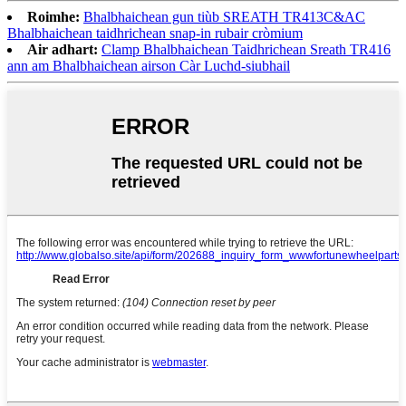
Roimhe:
Bhalbhaichean gun tiùb SREATH TR413C&AC
Bhalbhaichean taidhrichean snap-in rubair cròmium
Air adhart:
Clamp Bhalbhaichean Taidhrichean Sreath TR416
ann am Bhalbhaichean airson Càr Luchd-siubhail