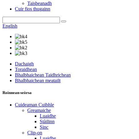
Taisbeanadh
Cuir fios thugainn
English
Dachaigh
Toraidhean
Bhalbhaichean Taidhrichean
Bhalbhaichean meatailt
Roinnean-seòrsa
Cuideaman Cuibhle
Greamaiche
Luaidhe
Stàilinn
Sinc
Clip-on
Luaidhe