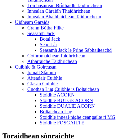
Tomhasairean Brùthaidh Taidhrichean
Innealan Càraidh Thaidhrichean
Innealan Bhalbhaichean Taidhrichean
Uidheam Garaids
Crann Bùtha Fillte
Seasamh Jack
Botal Jack
Seac Làr
Seasamh Jack le Prìne Sàbhailteachd
Cothromaichear Taidhrichean
Atharraiche Taidhrichean
Cuibhle & Goireasan
Iomall Stàilinn
Àiteadair Cuibhle
Glasan Cuibhle
Cnothan Lug Cuibhle is Boltaichean
Stoidhle ACORN
Stoidhle BULGE ACORN
Stoidhle DUALIE ACORN
Boltaichean Lug
Stoidhle inneal-nighe ceangailte ri MG
Stoidhle FOSGAILTE
Toraidhean sònraichte