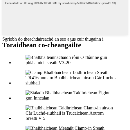
Sgrìobh do theachdaireachd an seo agus cuir thugainn i
Toraidhean co-cheangailte