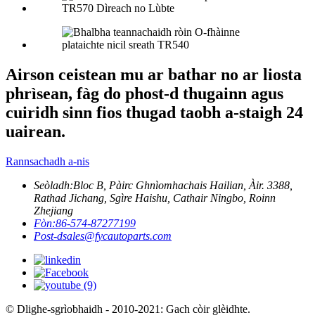
Airson ceistean mu ar bathar no ar liosta
phrìsean, fàg do phost-d thugainn agus
cuiridh sinn fios thugad taobh a-staigh 24
uairean.
Rannsachadh a-nis
Seòladh:
Bloc B, Pàirc Ghnìomhachais Hailian, Àir. 3388,
Rathad Jichang, Sgìre Haishu, Cathair Ningbo, Roinn
Zhejiang
Fòn:
86-574-87277199
Post-d
sales@fycautoparts.com
© Dlighe-sgrìobhaidh - 2010-2021: Gach còir glèidhte.