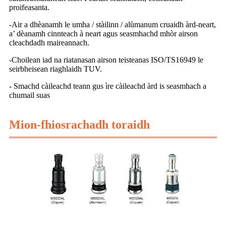
proifeasanta.
-Air a dhèanamh le umha / stàilinn / alùmanum cruaidh àrd-neart,
a’ dèanamh cinnteach à neart agus seasmhachd mhòr airson
cleachdadh maireannach.
-Choilean iad na riatanasan airson teisteanas ISO/TS16949 le
seirbheisean riaghlaidh TUV.
- Smachd càileachd teann gus ìre càileachd àrd is seasmhach a
chumail suas
Mion-fhiosrachadh toraidh